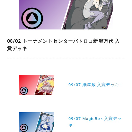
08/02 トーナメントセンターバトロコ新潟万代 入
賞デッキ
投
稿
09/07 紙屋敷 入賞デッキ
ナ
ビ
ゲ
ー
09/07 MagicBox 入賞デッ
キ
シ