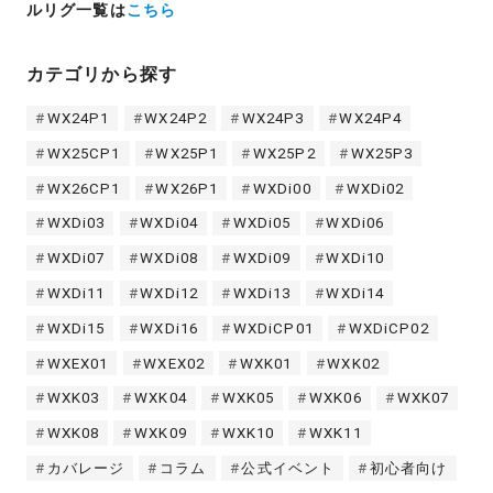
ルリグ一覧は
こちら
カテゴリから探す
WX24P1
WX24P2
WX24P3
WX24P4
WX25CP1
WX25P1
WX25P2
WX25P3
WX26CP1
WX26P1
WXDi00
WXDi02
WXDi03
WXDi04
WXDi05
WXDi06
WXDi07
WXDi08
WXDi09
WXDi10
WXDi11
WXDi12
WXDi13
WXDi14
WXDi15
WXDi16
WXDiCP01
WXDiCP02
WXEX01
WXEX02
WXK01
WXK02
WXK03
WXK04
WXK05
WXK06
WXK07
WXK08
WXK09
WXK10
WXK11
カバレージ
コラム
公式イベント
初心者向け