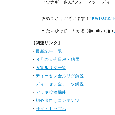
ユウナギ さん⁰フォーマット:ディー
おめでとうございます！⁰
#WIXOS
— だいひょ@コミかる (@daihyo_jp)
【関連リンク】
・
最新記事一覧
・
８月の大会日程・結果
・
入賞ルリグ一覧
・
ディーセレ全ルリグ解説
・
ディーセレ全アーツ解説
・
デッキ投稿機能
・
初心者向けコンテンツ
・
サイトトップへ