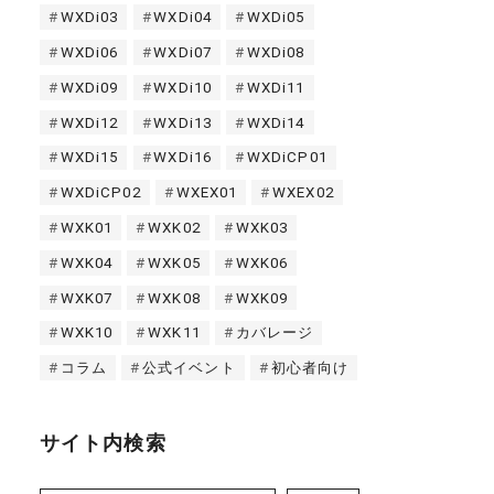
WXDi03
WXDi04
WXDi05
WXDi06
WXDi07
WXDi08
WXDi09
WXDi10
WXDi11
WXDi12
WXDi13
WXDi14
WXDi15
WXDi16
WXDiCP01
WXDiCP02
WXEX01
WXEX02
WXK01
WXK02
WXK03
WXK04
WXK05
WXK06
WXK07
WXK08
WXK09
WXK10
WXK11
カバレージ
コラム
公式イベント
初心者向け
サイト内検索