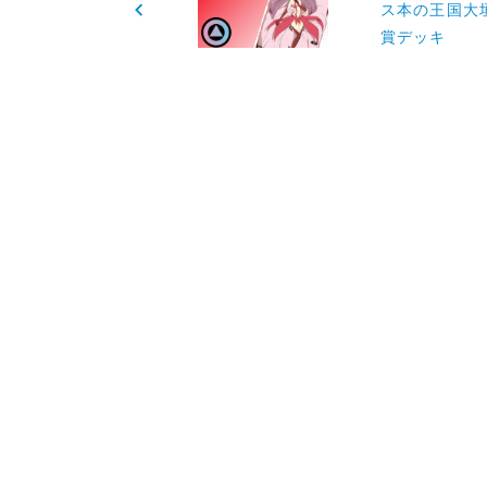
稿
ス本の王国大
賞デッキ
ナ
ビ
ゲ
ー
シ
ョ
ン