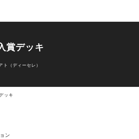
 入賞デッキ
アト（ディーセレ）
賞デッキ
ョン