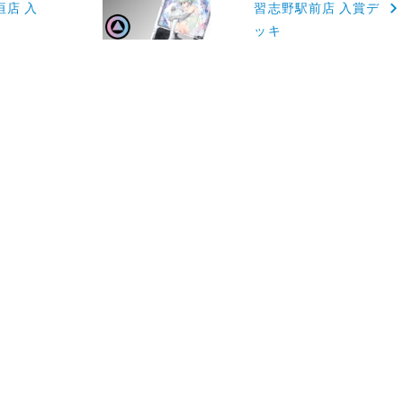
垣店 入
習志野駅前店 入賞デ
ッキ