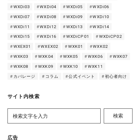
WXDi03
WXDi04
WXDi05
WXDi06
WXDi07
WXDi08
WXDi09
WXDi10
WXDi11
WXDi12
WXDi13
WXDi14
WXDi15
WXDi16
WXDiCP01
WXDiCP02
WXEX01
WXEX02
WXK01
WXK02
WXK03
WXK04
WXK05
WXK06
WXK07
WXK08
WXK09
WXK10
WXK11
カバレージ
コラム
公式イベント
初心者向け
サイト内検索
検索
広告