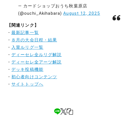
— カードショップおうち秋葉原店
(@ouchi_Akihabara)
August 12, 2025
【関連リンク】
・
最新記事一覧
・
８月の大会日程・結果
・
入賞ルリグ一覧
・
ディーセレ全ルリグ解説
・
ディーセレ全アーツ解説
・
デッキ投稿機能
・
初心者向けコンテンツ
・
サイトトップへ