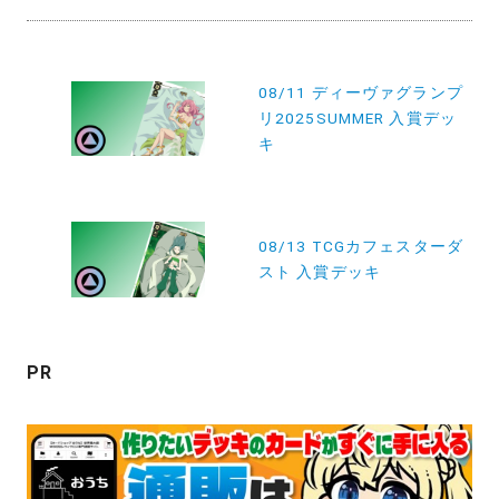
投
08/11 ディーヴァグランプ
稿
リ2025SUMMER 入賞デッ
ナ
キ
ビ
ゲ
ー
08/13 TCGカフェスターダ
スト 入賞デッキ
シ
ョ
ン
PR