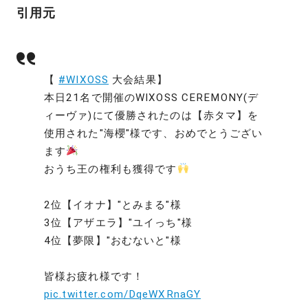
引用元
【
#WIXOSS
大会結果】
本日21名で開催のWIXOSS CEREMONY(デ
ィーヴァ)にて優勝されたのは【赤タマ】を
使用された"海櫻"様です、おめでとうござい
ます
おうち王の権利も獲得です
2位【イオナ】"とみまる"様
3位【アザエラ】"ユイっち"様
4位【夢限】"おむないと"様
皆様お疲れ様です！
pic.twitter.com/DqeWXRnaGY