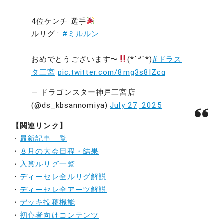
4位ケンチ 選手
ルリグ :
#ミルルン
おめでとうございます〜
(*´꒳`*)
#ドラス
タ三宮
pic.twitter.com/8mg3s8IZcq
— ドラゴンスター神戸三宮店
(@ds_kbsannomiya)
July 27, 2025
【関連リンク】
・
最新記事一覧
・
８月の大会日程・結果
・
入賞ルリグ一覧
・
ディーセレ全ルリグ解説
・
ディーセレ全アーツ解説
・
デッキ投稿機能
・
初心者向けコンテンツ