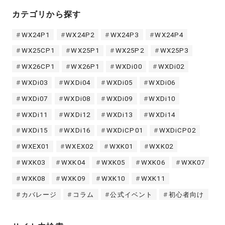
カテゴリから探す
WX24P1
WX24P2
WX24P3
WX24P4
WX25CP1
WX25P1
WX25P2
WX25P3
WX26CP1
WX26P1
WXDi00
WXDi02
WXDi03
WXDi04
WXDi05
WXDi06
WXDi07
WXDi08
WXDi09
WXDi10
WXDi11
WXDi12
WXDi13
WXDi14
WXDi15
WXDi16
WXDiCP01
WXDiCP02
WXEX01
WXEX02
WXK01
WXK02
WXK03
WXK04
WXK05
WXK06
WXK07
WXK08
WXK09
WXK10
WXK11
カバレージ
コラム
公式イベント
初心者向け