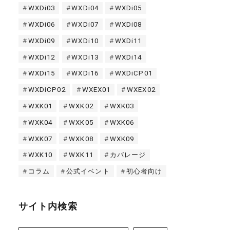
WXDi03
WXDi04
WXDi05
WXDi06
WXDi07
WXDi08
WXDi09
WXDi10
WXDi11
WXDi12
WXDi13
WXDi14
WXDi15
WXDi16
WXDiCP01
WXDiCP02
WXEX01
WXEX02
WXK01
WXK02
WXK03
WXK04
WXK05
WXK06
WXK07
WXK08
WXK09
WXK10
WXK11
カバレージ
コラム
公式イベント
初心者向け
サイト内検索