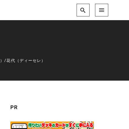
レ）
/
花代（ディーセレ）
PR