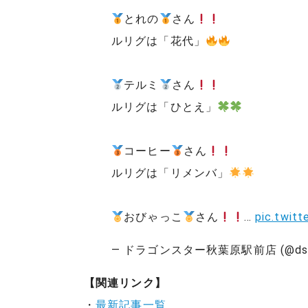
とれの
さん
ルリグは「花代」
テルミ
さん
ルリグは「ひとえ」
コーヒー
さん
ルリグは「リメンバ」
おびゃっこ
さん
…
pic.twit
— ドラゴンスター秋葉原駅前店 (@ds_ak
【関連リンク】
・
最新記事一覧