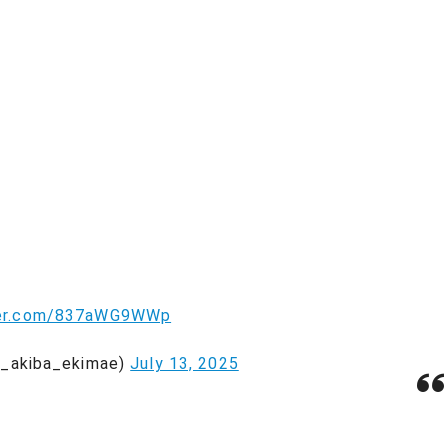
ter.com/837aWG9WWp
iba_ekimae)
July 13, 2025