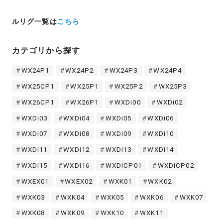
ルリグ一覧は
こちら
カテゴリから探す
WX24P1
WX24P2
WX24P3
WX24P4
WX25CP1
WX25P1
WX25P2
WX25P3
WX26CP1
WX26P1
WXDi00
WXDi02
WXDi03
WXDi04
WXDi05
WXDi06
WXDi07
WXDi08
WXDi09
WXDi10
WXDi11
WXDi12
WXDi13
WXDi14
WXDi15
WXDi16
WXDiCP01
WXDiCP02
WXEX01
WXEX02
WXK01
WXK02
WXK03
WXK04
WXK05
WXK06
WXK07
WXK08
WXK09
WXK10
WXK11