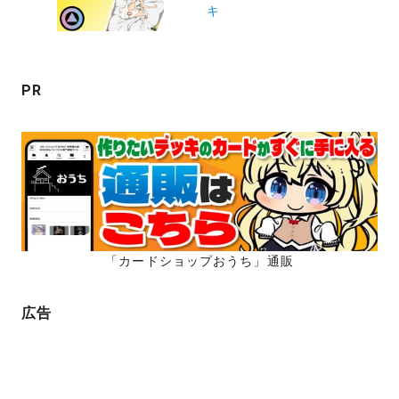
キ
シ
ョ
ン
PR
「カードショップおうち」通販
広告