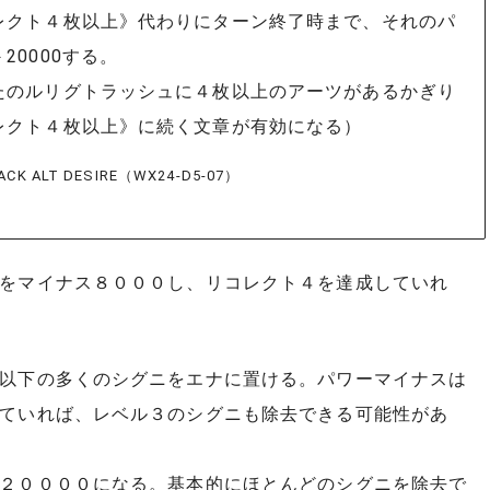
レクト４枚以上》代わりにターン終了時まで、それのパ
20000する。
たのルリグトラッシュに４枚以上のアーツがあるかぎり
レクト４枚以上》に続く文章が有効になる）
CK ALT DESIRE（WX24-D5-07）
をマイナス８０００し、リコレクト４を達成していれ
以下の多くのシグニをエナに置ける。パワーマイナスは
ていれば、レベル３のシグニも除去できる可能性があ
２００００になる。基本的にほとんどのシグニを除去で