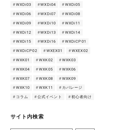
WXDi03
WXDi04
WXDi05
WXDi06
WXDi07
WXDi08
WXDi09
WXDi10
WXDi11
WXDi12
WXDi13
WXDi14
WXDi15
WXDi16
WXDiCP01
WXDiCP02
WXEX01
WXEX02
WXK01
WXK02
WXK03
WXK04
WXK05
WXK06
WXK07
WXK08
WXK09
WXK10
WXK11
カバレージ
コラム
公式イベント
初心者向け
サイト内検索