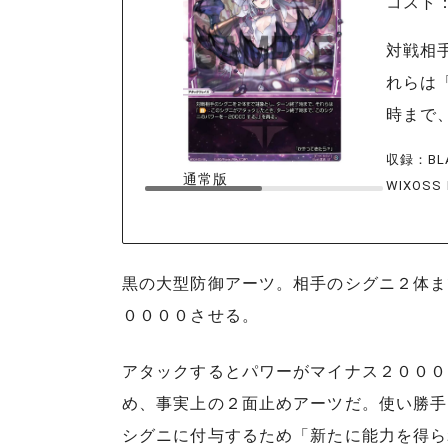
コスト
対戦相
れらは
時まで
収録：BLA
通常版
S
WIXOSS
黒の大型防御アーツ。相手のシグニ２体ま
００００させる。
アタックするとパワーがマイナス２０００
め、事実上の２面止めアーツだ。使い勝手
シグニに付与するため「新たに能力を得ら