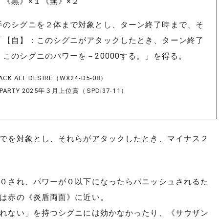
：《黒》×１《無》×２
手のシグニを２体まで対象とし、ターン終了時まで、そ
「【自】：このシグニがアタックしたとき、ターン終了
、このシグニのパワーを－20000する。」を得る。
CK ALT DESIRE（WX24-D5-08）
P版
 PARTY 2025年３月上位賞（SPDi37-11）
でを対象とし、それらがアタックしたとき、マイナス２
０され、パワーが０以下になったらバニッシュされるた
は赤の《炎盾両面》に近い。
れない」を持つシグニには効かなかったり、《サウザン