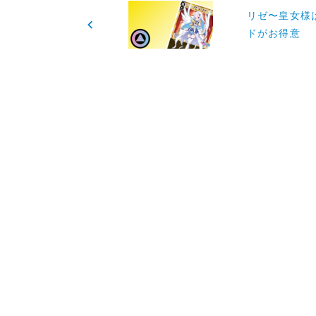
リゼ〜皇女様
稿
ドがお得意
ナ
ビ
ゲ
ー
シ
ョ
ン