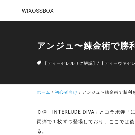
WIXOSSBOX
アンジュ〜錬金術で勝
【ディーセレルリグ解説】
/
【ディーヴァセ
ホーム
初心者向け
アンジュ〜錬金術で勝利
０弾「INTERLUDE DIVA」とコラボ
両弾で１枚ずつ登場しており、ここでは後
る。