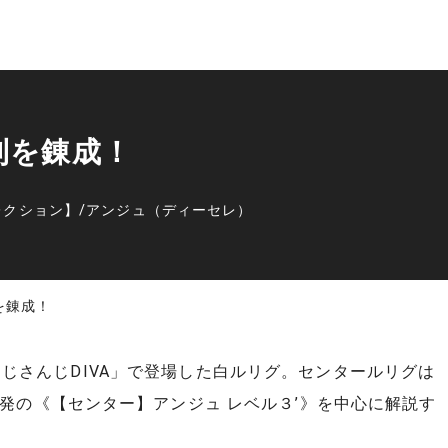
利を錬成！
レクション】
/
アンジュ（ディーセレ）
を錬成！
弾「にじさんじDIVA」で登場した白ルリグ。センタールリグは
発の《【センター】アンジュ レベル３’》を中心に解説す