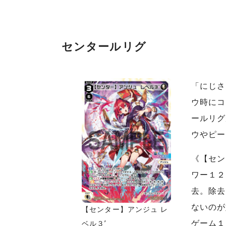
センタールリグ
「にじさ
ウ時にコ
ールリグ
ウやピー
《【セン
ワー１２
去。除去
ないのが
【センター】アンジュ レ
ゲーム１
ベル３’