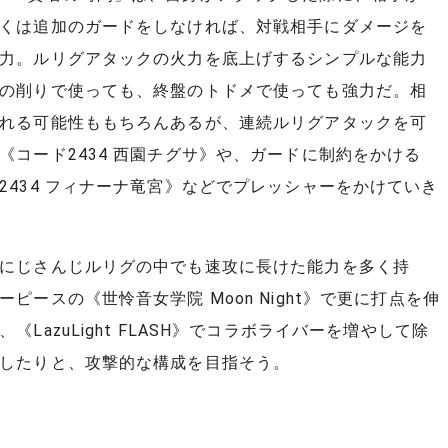
くは追加のガードをしなければ、対戦相手にダメージを
力。ルリグアタックの火力を底上げするシンプルな能力
の削りで使っても、終盤のトドメで使っても強力だ。相
れる可能性ももちろんあるが、連続ルリグアタックを可
《コード2434 西園チグサ》や、ガードに制約をかける
2434 フィナーナ竜宮》などでプレッシャーをかけていき
にじさんじルリグの中でも速攻に長けた能力を多く持
ーピースの《世怜音女学院 Moon Night》で更に打点を伸
《LazuLight FLASH》でコラボライバーを増やして除
したりと、攻撃的な構成を目指そう。