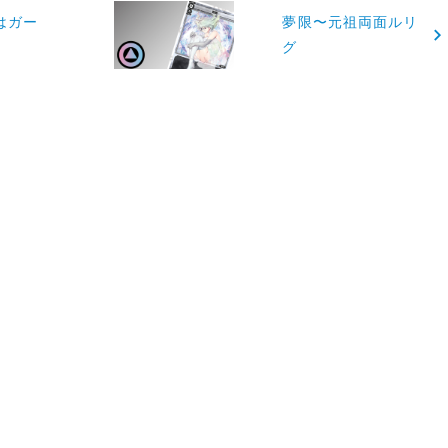
はガー
夢限〜元祖両面ルリ
グ