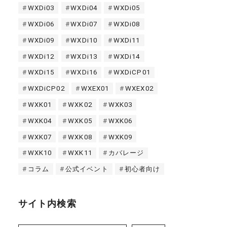
WXDi03
WXDi04
WXDi05
WXDi06
WXDi07
WXDi08
WXDi09
WXDi10
WXDi11
WXDi12
WXDi13
WXDi14
WXDi15
WXDi16
WXDiCP01
WXDiCP02
WXEX01
WXEX02
WXK01
WXK02
WXK03
WXK04
WXK05
WXK06
WXK07
WXK08
WXK09
WXK10
WXK11
カバレージ
コラム
公式イベント
初心者向け
サイト内検索